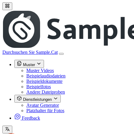
Durchsuchen Sie Sample.Cat
Muster
Muster Videos
Beispielaudiodateien
Beispieldokumente
Beispielfotos
Andere Dateiproben
Dienstleistungen
Avatar Generator
Platzhalter für Fotos
Feedback