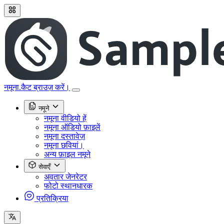
नमूना.कैट ब्राउज़ करें।
नमूने
नमूना वीडियो हें
नमूना ऑडियो फ़ाइलें
नमूना दस्तावेज़
नमूना छवियां।
अन्य फ़ाइल नमूने
सेवाएँ
अवतार जेनरेटर
फोटो स्थानधारक
प्रतिक्रिया