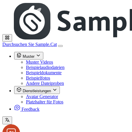
Durchsuchen Sie Sample.Cat
Muster
Muster Videos
Beispielaudiodateien
Beispieldokumente
Beispielfotos
Andere Dateiproben
Dienstleistungen
Avatar Generator
Platzhalter für Fotos
Feedback