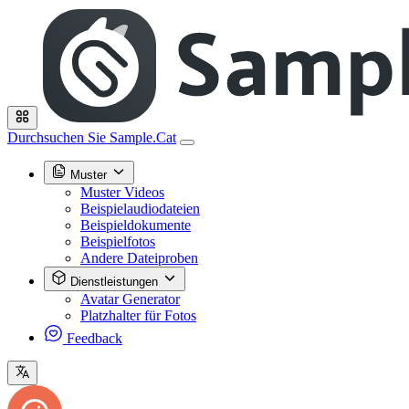
Durchsuchen Sie Sample.Cat
Muster
Muster Videos
Beispielaudiodateien
Beispieldokumente
Beispielfotos
Andere Dateiproben
Dienstleistungen
Avatar Generator
Platzhalter für Fotos
Feedback