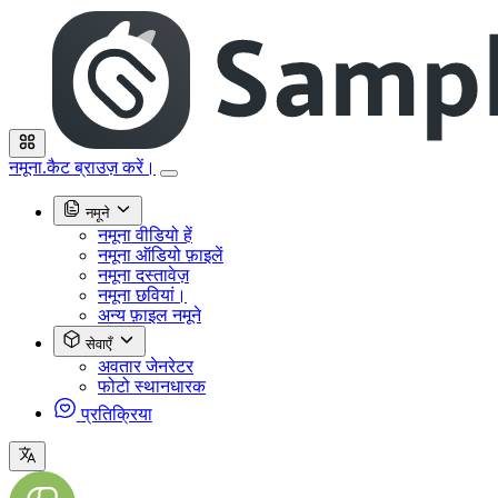
नमूना.कैट ब्राउज़ करें।
नमूने
नमूना वीडियो हें
नमूना ऑडियो फ़ाइलें
नमूना दस्तावेज़
नमूना छवियां।
अन्य फ़ाइल नमूने
सेवाएँ
अवतार जेनरेटर
फोटो स्थानधारक
प्रतिक्रिया