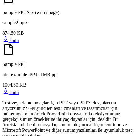
Sample PPTX 2 (with image)
sample2.pptx
874.50 KB
İndir
Sample PPT
file_example_PPT_1MB.ppt
1004.50 KB
İndir
Test veya demo amaçları için PPT veya PPTX dosyaları mı
arıyorsunuz? Geliştiriciler, test uzmanları ve tasarımcılar için
mükemmel olan örnek PowerPoint dosyaları koleksiyonumuz,
gerçekçi sunum örneklerine ihtiyaç duyanlar için idealdir. Bu
ücretsiz indirilebilir dosyalar, sunum oluşturma, biçimlendirme ve
Microsoft PowerPoint ve diğer sunum yazılımları ile uyumluluk test
etmenize olanak tanır.