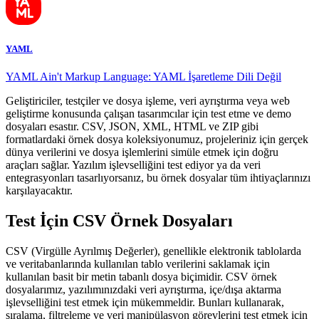
YAML
YAML Ain't Markup Language: YAML İşaretleme Dili Değil
Geliştiriciler, testçiler ve dosya işleme, veri ayrıştırma veya web
geliştirme konusunda çalışan tasarımcılar için test etme ve demo
dosyaları esastır. CSV, JSON, XML, HTML ve ZIP gibi
formatlardaki örnek dosya koleksiyonumuz, projeleriniz için gerçek
dünya verilerini ve dosya işlemlerini simüle etmek için doğru
araçları sağlar. Yazılım işlevselliğini test ediyor ya da veri
entegrasyonları tasarlıyorsanız, bu örnek dosyalar tüm ihtiyaçlarınızı
karşılayacaktır.
Test İçin CSV Örnek Dosyaları
CSV (Virgülle Ayrılmış Değerler), genellikle elektronik tablolarda
ve veritabanlarında kullanılan tablo verilerini saklamak için
kullanılan basit bir metin tabanlı dosya biçimidir. CSV örnek
dosyalarımız, yazılımınızdaki veri ayrıştırma, içe/dışa aktarma
işlevselliğini test etmek için mükemmeldir. Bunları kullanarak,
sıralama, filtreleme ve veri manipülasyon görevlerini test etmek için