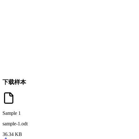
下载样本
Sample 1
sample-1.odt
36.34 KB