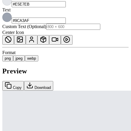
Text
Custom Text (Optional)
Center Icon
Format
png
jpeg
webp
Preview
Copy
Download