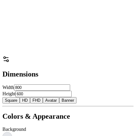
Dimensions
Width
Height
Square
HD
FHD
Avatar
Banner
Colors & Appearance
Background