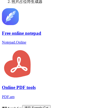
照片占位符生成器
Free online notepad
Notepad.Online
Online PDF tools
PDF.am
项目 Sample.Cat
项目 Sample.Cat