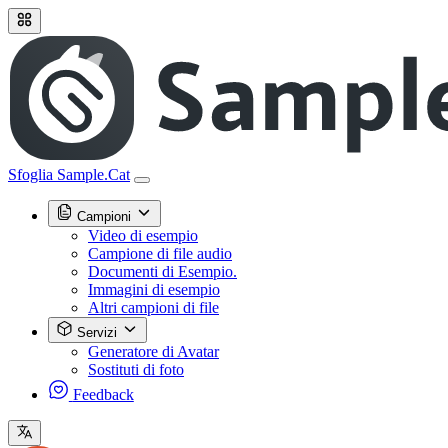
Sfoglia Sample.Cat
Campioni
Video di esempio
Campione di file audio
Documenti di Esempio.
Immagini di esempio
Altri campioni di file
Servizi
Generatore di Avatar
Sostituti di foto
Feedback