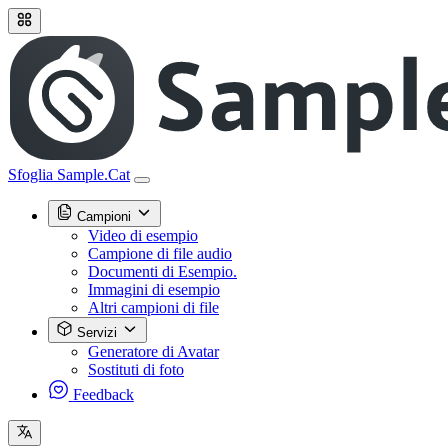
Sfoglia Sample.Cat
Campioni
Video di esempio
Campione di file audio
Documenti di Esempio.
Immagini di esempio
Altri campioni di file
Servizi
Generatore di Avatar
Sostituti di foto
Feedback