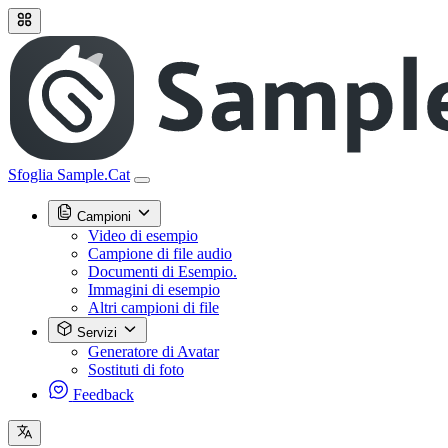
Sfoglia Sample.Cat
Campioni
Video di esempio
Campione di file audio
Documenti di Esempio.
Immagini di esempio
Altri campioni di file
Servizi
Generatore di Avatar
Sostituti di foto
Feedback