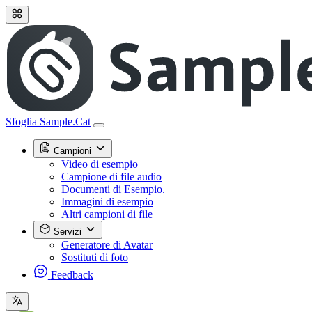
Sfoglia Sample.Cat
Campioni
Video di esempio
Campione di file audio
Documenti di Esempio.
Immagini di esempio
Altri campioni di file
Servizi
Generatore di Avatar
Sostituti di foto
Feedback