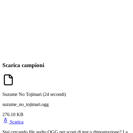
Scarica campioni
Suzume No Tojimari
(24 secondi)
suzume_no_tojimari.ogg
276.10 KB
Scarica
Stai cercando file audio OGG per scopi di test o dimostrazione? La