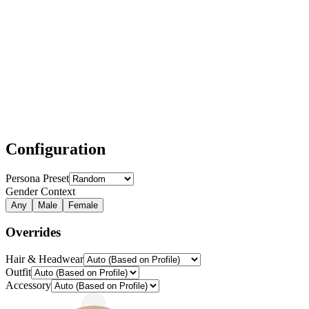
Configuration
Persona Preset
Gender Context
Any
Male
Female
Overrides
Hair & Headwear
Outfit
Accessory