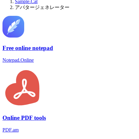
Sample.Cat
アバタージェネレーター
Free online notepad
Notepad.Online
Online PDF tools
PDF.am