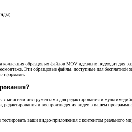
унды)
коллекция образцовых файлов MOV идеально подходит для раз
омонтаже. Эти образцовые файлы, доступные для бесплатной за
платформами.
рования?
ы с многими инструментами для редактирования и мультимеди
, редактирования и воспроизведения видео в вашем программно
 тестировать ваши видео-приложения с контентом реального ми