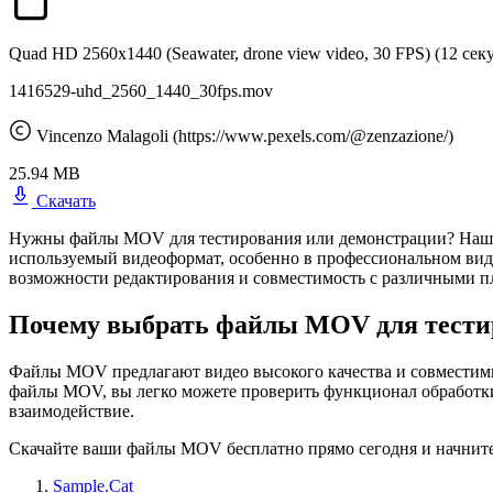
Quad HD 2560x1440 (Seawater, drone view video, 30 FPS)
(12 сек
1416529-uhd_2560_1440_30fps.mov
Vincenzo Malagoli (https://www.pexels.com/@zenzazione/)
25.94 MB
Скачать
Нужны файлы MOV для тестирования или демонстрации? Наша 
используемый видеоформат, особенно в профессиональном виде
возможности редактирования и совместимость с различными 
Почему выбрать файлы MOV для тести
Файлы MOV предлагают видео высокого качества и совместим
файлы MOV, вы легко можете проверить функционал обработки
взаимодействие.
Скачайте ваши файлы MOV бесплатно прямо сегодня и начните
Sample.Cat