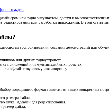
фрового аудио.
м дизайнером или аудио энтузиастом, доступ к высококачествен
тов редактирования или разработки приложений. В этой статье 
файлы?
удиосистем воспроизведения, создания демонстраций или обуче
ушников или других аудиоустройств.
отке приложений или мультимедийных проектах.
а или обучайте звуковому инжинирингу.
Выбор подходящего формата зависит от ваших конкретных потр
го размера файла.
во звука. Идеален для редактирования.
и размер файла.