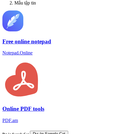
Mẫu tập tin
Free online notepad
Notepad.Online
Online PDF tools
PDF.am
Dự án Sample.Cat
Dự án Sample.Cat