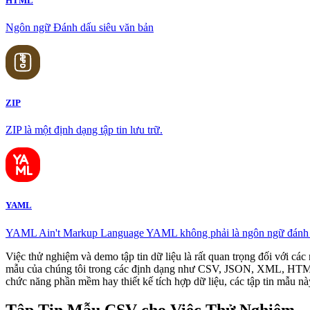
HTML
Ngôn ngữ Đánh dấu siêu văn bản
ZIP
ZIP là một định dạng tập tin lưu trữ.
YAML
YAML Ain't Markup Language YAML không phải là ngôn ngữ đánh 
Việc thử nghiệm và demo tập tin dữ liệu là rất quan trọng đối với các n
mẫu của chúng tôi trong các định dạng như CSV, JSON, XML, HTML v
chức năng phần mềm hay thiết kế tích hợp dữ liệu, các tập tin mẫu nà