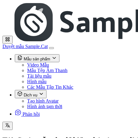
Duyệt mẫu Sample.Cat
Mẫu sản phẩm
Video Mẫu
Mẫu Tệp Âm Thanh
Tài liệu mẫu
Hình mẫu
Các Mẫu Tập Tin Khác
Dịch vụ
Tạo hình Avatar
Hình ảnh tạm thời
Phản hồi