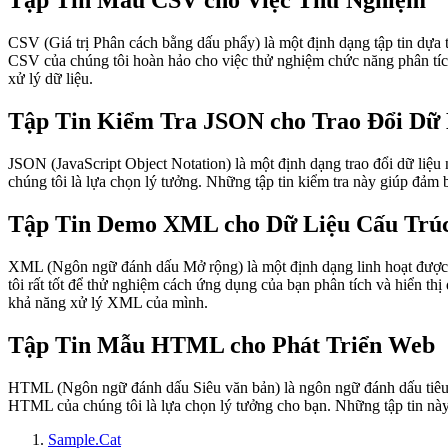
Tập Tin Mẫu CSV cho Việc Thử Nghiệm
CSV (Giá trị Phân cách bằng dấu phẩy) là một định dạng tập tin dựa t
CSV của chúng tôi hoàn hảo cho việc thử nghiệm chức năng phân tích
xử lý dữ liệu.
Tập Tin Kiểm Tra JSON cho Trao Đổi Dữ 
JSON (JavaScript Object Notation) là một định dạng trao đổi dữ liệu
chúng tôi là lựa chọn lý tưởng. Những tập tin kiểm tra này giúp đảm
Tập Tin Demo XML cho Dữ Liệu Cấu Trú
XML (Ngôn ngữ đánh dấu Mở rộng) là một định dạng linh hoạt được s
tôi rất tốt để thử nghiệm cách ứng dụng của bạn phân tích và hiển t
khả năng xử lý XML của mình.
Tập Tin Mẫu HTML cho Phát Triển Web
HTML (Ngôn ngữ đánh dấu Siêu văn bản) là ngôn ngữ đánh dấu tiêu 
HTML của chúng tôi là lựa chọn lý tưởng cho bạn. Những tập tin này
Sample.Cat