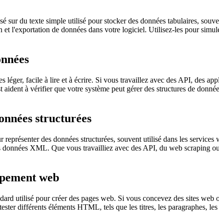
é sur du texte simple utilisé pour stocker des données tabulaires, souven
 et l'exportation de données dans votre logiciel. Utilisez-les pour simuler
onnées
ger, facile à lire et à écrire. Si vous travaillez avec des API, des appl
t aident à vérifier que votre système peut gérer des structures de donn
onnées structurées
 représenter des données structurées, souvent utilisé dans les services
les données XML. Que vous travailliez avec des API, du web scraping ou
ppement web
d utilisé pour créer des pages web. Si vous concevez des sites web ou
ster différents éléments HTML, tels que les titres, les paragraphes, les l