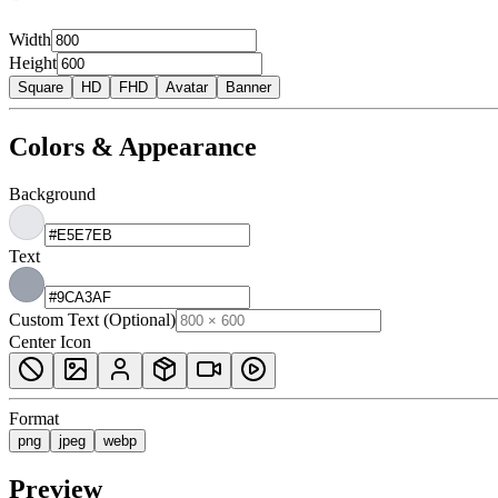
Width
Height
Square
HD
FHD
Avatar
Banner
Colors & Appearance
Background
Text
Custom Text (Optional)
Center Icon
Format
png
jpeg
webp
Preview