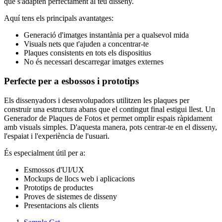
que s'adapten perfectament al teu disseny.
Aquí tens els principals avantatges:
Generació d'imatges instantània per a qualsevol mida
Visuals nets que t'ajuden a concentrar-te
Plaques consistents en tots els dispositius
No és necessari descarregar imatges externes
Perfecte per a esbossos i prototips
Els dissenyadors i desenvolupadors utilitzen les plaques per
construir una estructura abans que el contingut final estigui llest. Un
Generador de Plaques de Fotos et permet omplir espais ràpidament
amb visuals simples. D'aquesta manera, pots centrar-te en el disseny,
l'espaiat i l'experiència de l'usuari.
És especialment útil per a:
Esmossos d'UI/UX
Mockups de llocs web i aplicacions
Prototips de productes
Proves de sistemes de disseny
Presentacions als clients