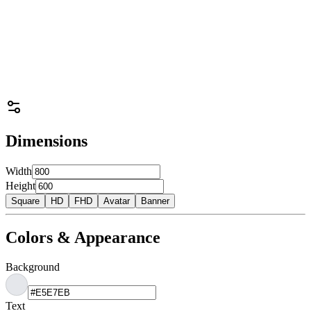
Dimensions
Width
Height
Square
HD
FHD
Avatar
Banner
Colors & Appearance
Background
Text