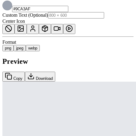
Custom Text (Optional)
Center Icon
Format
png
jpeg
webp
Preview
Copy
Download