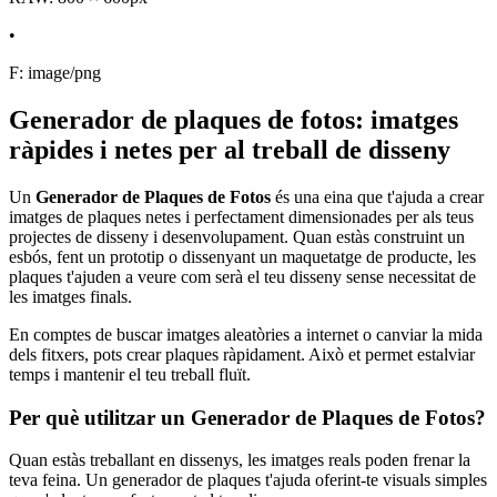
•
F: image/png
Generador de plaques de fotos: imatges
ràpides i netes per al treball de disseny
Un
Generador de Plaques de Fotos
és una eina que t'ajuda a crear
imatges de plaques netes i perfectament dimensionades per als teus
projectes de disseny i desenvolupament. Quan estàs construint un
esbós, fent un prototip o dissenyant un maquetatge de producte, les
plaques t'ajuden a veure com serà el teu disseny sense necessitat de
les imatges finals.
En comptes de buscar imatges aleatòries a internet o canviar la mida
dels fitxers, pots crear plaques ràpidament. Això et permet estalviar
temps i mantenir el teu treball fluït.
Per què utilitzar un Generador de Plaques de Fotos?
Quan estàs treballant en dissenys, les imatges reals poden frenar la
teva feina. Un generador de plaques t'ajuda oferint-te visuals simples