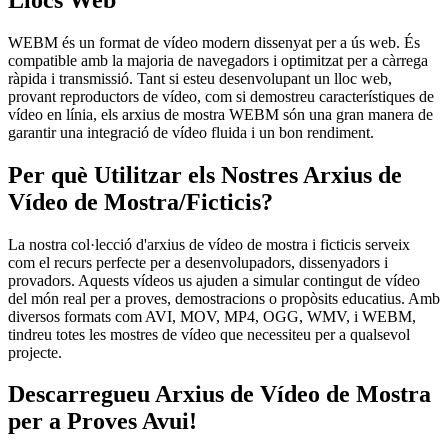
WEBM és un format de vídeo modern dissenyat per a ús web. És
compatible amb la majoria de navegadors i optimitzat per a càrrega
ràpida i transmissió. Tant si esteu desenvolupant un lloc web,
provant reproductors de vídeo, com si demostreu característiques de
vídeo en línia, els arxius de mostra WEBM són una gran manera de
garantir una integració de vídeo fluida i un bon rendiment.
Per què Utilitzar els Nostres Arxius de
Vídeo de Mostra/Ficticis?
La nostra col·lecció d'arxius de vídeo de mostra i ficticis serveix
com el recurs perfecte per a desenvolupadors, dissenyadors i
provadors. Aquests vídeos us ajuden a simular contingut de vídeo
del món real per a proves, demostracions o propòsits educatius. Amb
diversos formats com AVI, MOV, MP4, OGG, WMV, i WEBM,
tindreu totes les mostres de vídeo que necessiteu per a qualsevol
projecte.
Descarregueu Arxius de Vídeo de Mostra
per a Proves Avui!