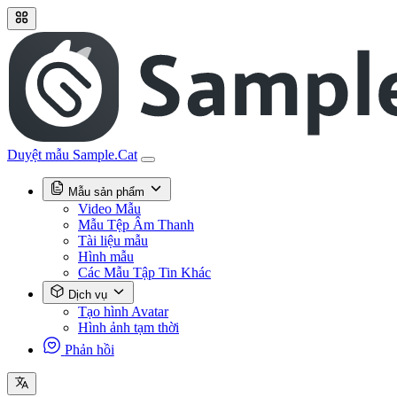
Duyệt mẫu Sample.Cat
Mẫu sản phẩm
Video Mẫu
Mẫu Tệp Âm Thanh
Tài liệu mẫu
Hình mẫu
Các Mẫu Tập Tin Khác
Dịch vụ
Tạo hình Avatar
Hình ảnh tạm thời
Phản hồi