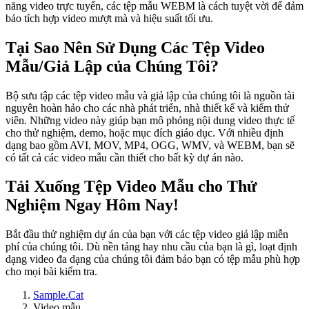
năng video trực tuyến, các tệp mẫu WEBM là cách tuyệt vời để đảm
bảo tích hợp video mượt mà và hiệu suất tối ưu.
Tại Sao Nên Sử Dụng Các Tệp Video
Mẫu/Giả Lập của Chúng Tôi?
Bộ sưu tập các tệp video mẫu và giả lập của chúng tôi là nguồn tài
nguyên hoàn hảo cho các nhà phát triển, nhà thiết kế và kiểm thử
viên. Những video này giúp bạn mô phỏng nội dung video thực tế
cho thử nghiệm, demo, hoặc mục đích giáo dục. Với nhiều định
dạng bao gồm AVI, MOV, MP4, OGG, WMV, và WEBM, bạn sẽ
có tất cả các video mẫu cần thiết cho bất kỳ dự án nào.
Tải Xuống Tệp Video Mẫu cho Thử
Nghiệm Ngay Hôm Nay!
Bắt đầu thử nghiệm dự án của bạn với các tệp video giả lập miễn
phí của chúng tôi. Dù nền tảng hay nhu cầu của bạn là gì, loạt định
dạng video đa dạng của chúng tôi đảm bảo bạn có tệp mẫu phù hợp
cho mọi bài kiểm tra.
Sample.Cat
Video mẫu