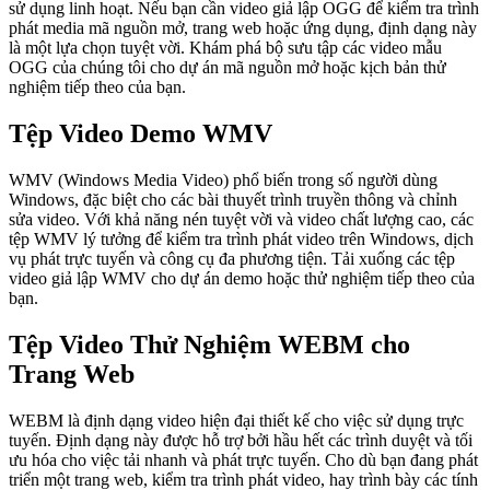
sử dụng linh hoạt. Nếu bạn cần video giả lập OGG để kiểm tra trình
phát media mã nguồn mở, trang web hoặc ứng dụng, định dạng này
là một lựa chọn tuyệt vời. Khám phá bộ sưu tập các video mẫu
OGG của chúng tôi cho dự án mã nguồn mở hoặc kịch bản thử
nghiệm tiếp theo của bạn.
Tệp Video Demo WMV
WMV (Windows Media Video) phổ biến trong số người dùng
Windows, đặc biệt cho các bài thuyết trình truyền thông và chỉnh
sửa video. Với khả năng nén tuyệt vời và video chất lượng cao, các
tệp WMV lý tưởng để kiểm tra trình phát video trên Windows, dịch
vụ phát trực tuyến và công cụ đa phương tiện. Tải xuống các tệp
video giả lập WMV cho dự án demo hoặc thử nghiệm tiếp theo của
bạn.
Tệp Video Thử Nghiệm WEBM cho
Trang Web
WEBM là định dạng video hiện đại thiết kế cho việc sử dụng trực
tuyến. Định dạng này được hỗ trợ bởi hầu hết các trình duyệt và tối
ưu hóa cho việc tải nhanh và phát trực tuyến. Cho dù bạn đang phát
triển một trang web, kiểm tra trình phát video, hay trình bày các tính