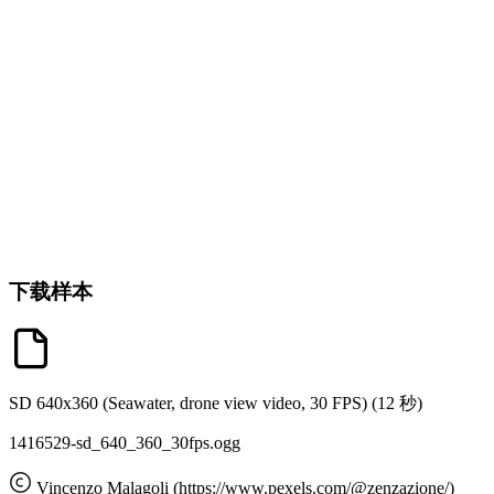
下载样本
SD 640x360 (Seawater, drone view video, 30 FPS)
(12 秒)
1416529-sd_640_360_30fps.ogg
Vincenzo Malagoli (https://www.pexels.com/@zenzazione/)