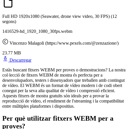
Full HD 1920x1080 (Seawater, drone view video, 30 FPS)
(12
segons)
1416529-hd_1920_1080_30fps.webm
Vincenzo Malagoli (https://www.pexels.com/@zenzazione/)
23.77 MB
Descarregar
Estàs buscant fitxers WEBM per proves o demostracions? La nostra
col·lecció de fitxers WEBM de mostra és perfecta per a
desenvolupadors, testers i dissenyadors que treballen amb contingut
de vídeo. El WEBM és un format de vídeo modern i de codi obert
conegut per la seva alta qualitat de vídeo i compressió eficient.
Aquests fitxers de mostra gratuïts són ideals per a provar la
reproducció de vídeo, el rendiment de l'streaming i la compatibilitat
entre múltiples plataformes i dispositius.
Per què utilitzar fitxers WEBM per a
proves?