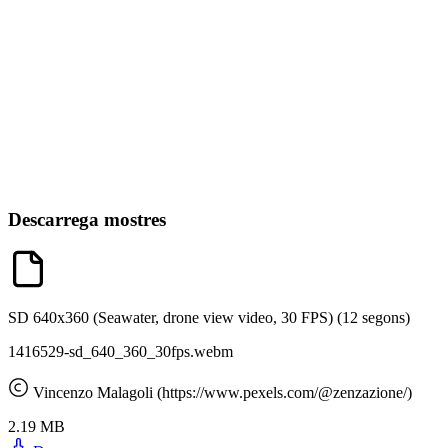
Descarrega mostres
SD 640x360 (Seawater, drone view video, 30 FPS)
(12 segons)
1416529-sd_640_360_30fps.webm
Vincenzo Malagoli (https://www.pexels.com/@zenzazione/)
2.19 MB